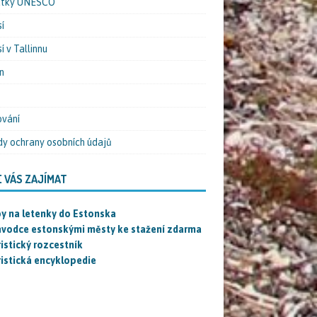
tky UNESCO
í
í v Tallinnu
n
vání
y ochrany osobních údajů
 VÁS ZAJÍMAT
py na letenky do Estonska
ůvodce estonskými městy ke stažení zdarma
istický rozcestník
ristická encyklopedie