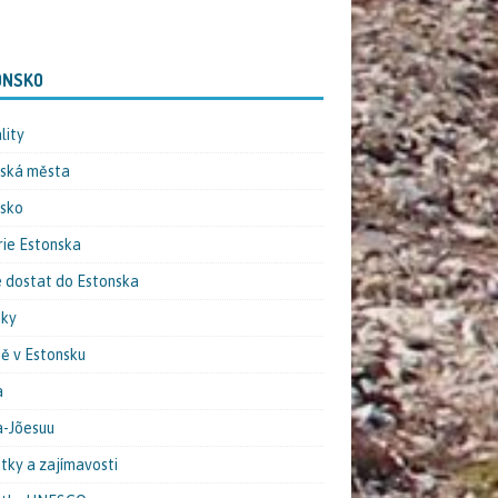
ONSKO
lity
ská města
sko
rie Estonska
e dostat do Estonska
nky
tě v Estonsku
a
-Jõesuu
ky a zajímavosti