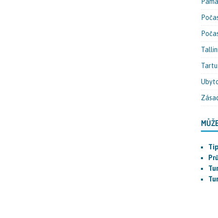
Pamá
Počas
Počas
Tallin
Tartu
Ubyto
Zásad
MŮŽE
Ti
Pr
Tur
Tu