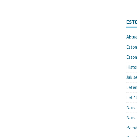
EST
Aktua
Eston
Eston
Histo
Jak s
Lete
Letiš
Narv
Narva
Památ