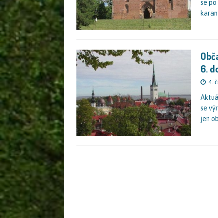
se po
karan
Obča
6. d
4. 
Aktuá
se vý
jen o