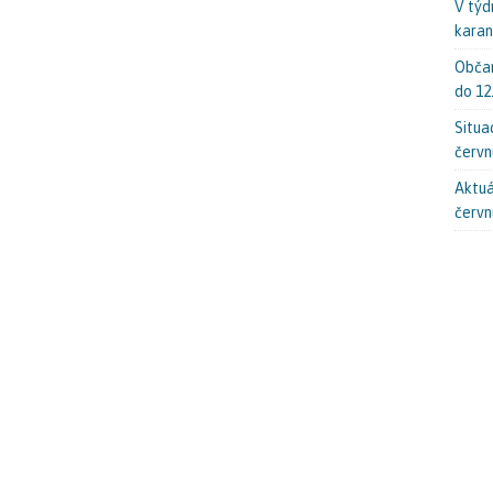
V týd
karan
Občan
do 12
Situa
červn
Aktuá
červn