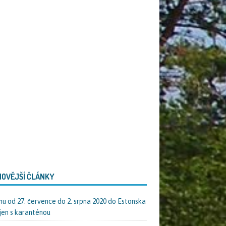
OVĚJŠÍ ČLÁNKY
nu od 27. července do 2. srpna 2020 do Estonska
jen s karanténou