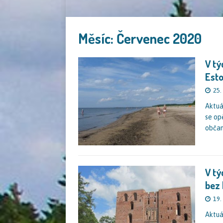
Měsíc:
Červenec 2020
V tý
Esto
25.
Aktuá
se op
občan
V tý
bez
19.
Aktuá